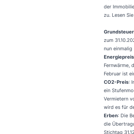
der Immobili
zu. Lesen Sie
Grundsteuer
zum 31.10.202
nun einmalig 
Energieprei
Fernwärme, d
Februar ist e
CO2-Preis
: 
ein Stufenmo
Vermietern v
wird es für d
Erben
: Die 
die Übertrag
Stichtag 31.1