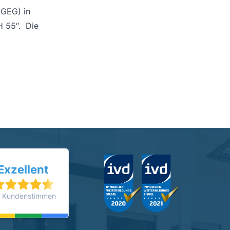
(GEG) in
H 55“. Die
Exzellent
 Kundenstimmen