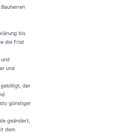
 Bauherren
klärung bis
 die Frist
 und
ar und
ebilligt, der
nd
sto günstiger
de geändert,
mit dem