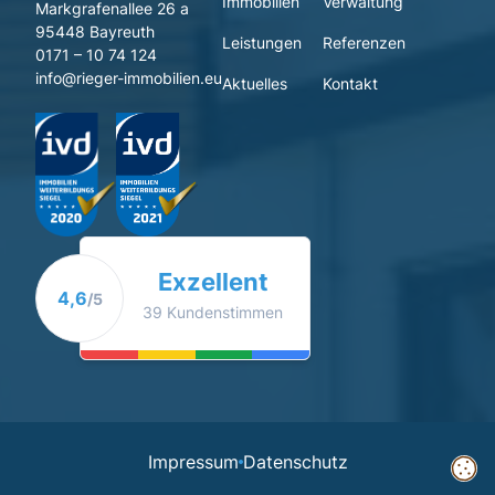
Immobilien
Verwaltung
Markgrafenallee 26 a
95448 Bayreuth
Leistungen
Referenzen
0171 – 10 74 124
info@rieger-immobilien.eu
Aktuelles
Kontakt
Exzellent
4,6
/5
39 Kundenstimmen
Impressum
Datenschutz