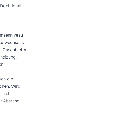
 Doch lohnt
remsenniveau
zu wechseln.
m Gasanbieter
nheizung.
en
uch die
chen. Wird
 nicht
er Abstand