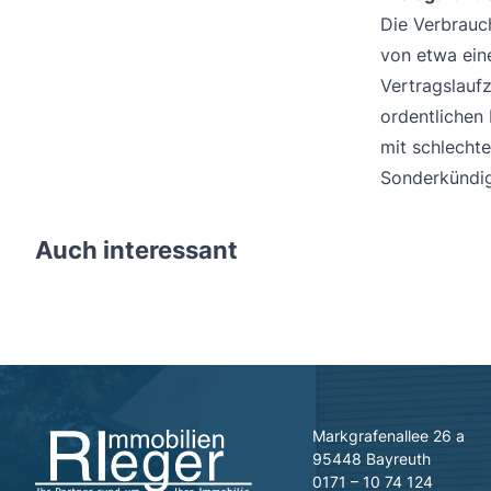
Die Verbrauch
von etwa eine
Vertragslaufz
ordentlichen
mit schlechte
Sonderkündig
Auch interessant
Markgrafenallee 26 a
95448 Bayreuth
0171 – 10 74 124