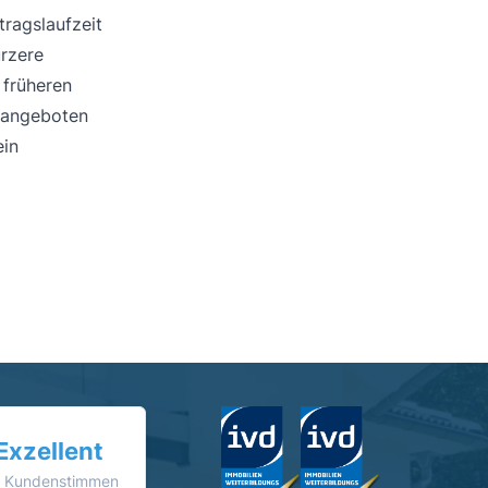
tragslaufzeit
ürzere
 früheren
sangeboten
ein
Exzellent
 Kundenstimmen