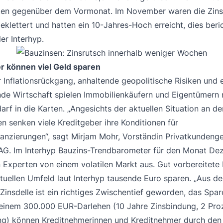
en gegenüber dem Vormonat. Im November waren die Zins
eklettert und hatten ein 10-Jahres-Hoch erreicht, dies beri
ler Interhyp.
 können viel Geld sparen
r Inflationsrückgang, anhaltende geopolitische Risiken und e
e Wirtschaft spielen Immobilienkäufern und Eigentümern 
rf in die Karten. „Angesichts der aktuellen Situation an d
n senken viele Kreditgeber ihre Konditionen für
nanzierungen“, sagt Mirjam Mohr, Vorständin Privatkundenge
 AG. Im Interhyp Bauzins-Trendbarometer für den Monat D
n Experten von einem volatilen Markt aus. Gut vorbereitete
tuellen Umfeld laut Interhyp tausende Euro sparen. „Aus de
Zinsdelle ist ein richtiges Zwischentief geworden, das Spa
i einem 300.000 EUR-Darlehen (10 Jahre Zinsbindung, 2 Pro
ng) können Kreditnehmerinnen und Kreditnehmer durch den 