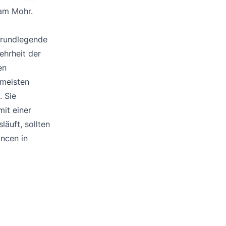
jam Mohr.
 grundlegende
ehrheit der
en
 meisten
. Sie
it einer
äuft, sollten
ancen in