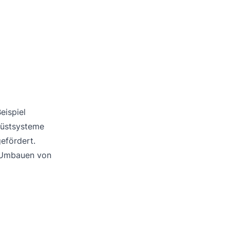
eispiel
rüstsysteme
efördert.
s Umbauen von