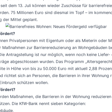
seit dem 13. Juli können wieder Zuschüsse für barrierefre
rden. 75 Millionen Euro sind diesmal im Topf – im kommend
 der Mittel geplant.
fördert?
nnen Privatpersonen mit Eigentum oder als Mieterin oder M
r Maß­nahmen zur Barriere­reduzierung an Wohn­gebäuden b
ie Antragstellung ist nur möglich, wenn noch keine Liefer-
träge abgeschlossen wurden. Das Programm „Altersgerech
ite in Höhe von bis zu 50.000 Euro mit aktuell 2,88 Prozen
d richtet sich an Personen, die Barrieren in ihrer Wohnung 
Einbruch schützen wollen.
fördert?
rden Maßnahmen, die Barrieren in der Wohnung reduzieren
ützen. Die KfW-Bank nennt sieben Kategorien:
bäude,