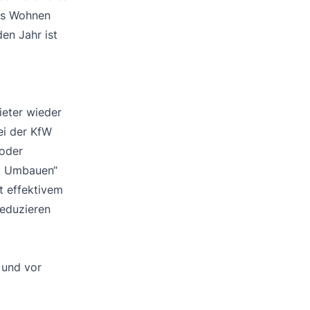
ies Wohnen
en Jahr ist
ieter wieder
ei der KfW
 oder
t Umbauen“
t effektivem
reduzieren
 und vor