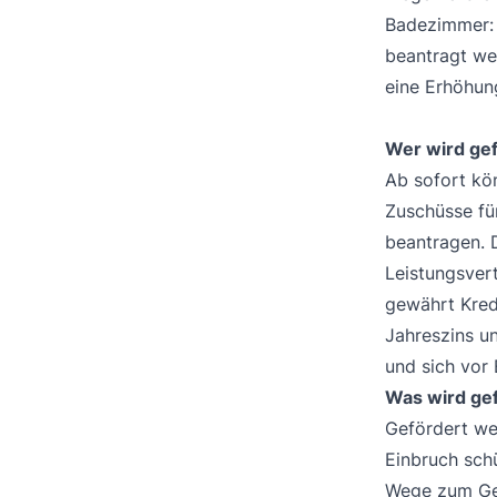
Badezimmer: 
beantragt we
eine Erhöhung
Wer wird ge
Ab sofort kö
Zuschüsse fü
beantragen. D
Leistungsver
gewährt Kred
Jahreszins un
und sich vor 
Was wird ge
Gefördert we
Einbruch sch
Wege zum Ge